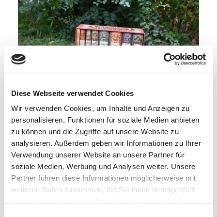
Diese Webseite verwendet Cookies
Wir verwenden Cookies, um Inhalte und Anzeigen zu
personalisieren, Funktionen für soziale Medien anbieten
zu können und die Zugriffe auf unsere Website zu
analysieren. Außerdem geben wir Informationen zu Ihrer
Wer ist Dobby?
Verwendung unserer Website an unsere Partner für
soziale Medien, Werbung und Analysen weiter. Unsere
Dobby ist ein Hauself in den Büchern und Filmen der
Partner führen diese Informationen möglicherweise mit
Harry Potter Reihe. Genau genommen ist er der erste
weiteren Daten zusammen, die Sie ihnen bereitgestellt
Hauself, den Harry Potter je zu Gesicht bekommt. Er
erscheint Harry Potter zum ersten Mal in Band 2, dort
haben oder die sie im Rahmen Ihrer Nutzung der Dienste
versucht er Harry daran zu hindern nach Hogwarts
gesammelt haben.
Einwilligungsauswahl