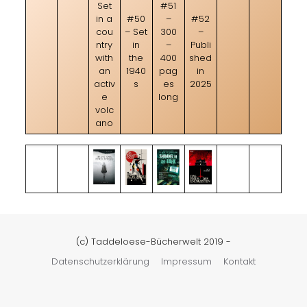
Set
#51
in a
#50
–
#52
cou
– Set
300
–
ntry
in
–
Publi
with
the
400
shed
an
1940
pag
in
activ
s
es
2025
e
long
volc
ano
(c) Taddeloese-Bücherwelt 2019 -
Datenschutzerklärung
Impressum
Kontakt