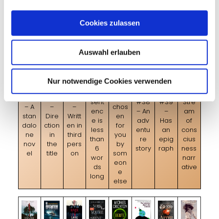
sold
s
Cookies zulassen
Auswahl erlauben
#37
#36
–
Nur notwendige Cookies verwenden
–
#40
Genr
Final
–
#33
#34
#35
e
sent
#38
#39
Stre
– A
–
–
chos
enc
– An
–
am
stan
Dire
Writt
en
e is
adv
Has
of
dalo
ction
en in
for
less
entu
an
cons
ne
in
third
you
than
re
epig
cius
nov
the
pers
by
6
story
raph
ness
el
title
on
som
wor
narr
eon
ds
ative
e
long
else