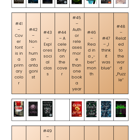
#45
#41
–
#48
–
#42
Auth
#43
#44
#46
–
Cov
–
or
–
– A
–
#47
Relat
er
Non
rele
Expl
cele
Rea
– „I
ed
font
-
ases
ores
brity
d in
think
to
is in
hum
mor
soci
on
a „-
it
the
a
an
e
al
the
ber“
was
wor
prim
anta
than
clas
cove
mon
blue“
d
ary
goni
one
s
r
th
„Puzz
colo
st
book
le“
r
a
year
#49
–