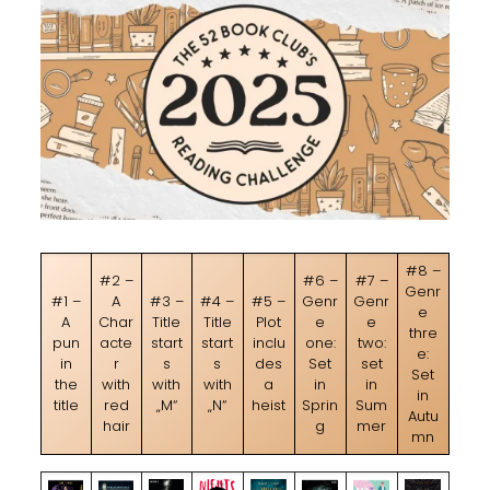
#8 –
#2 –
#6 –
#7 –
Genr
#1 –
A
#3 –
#4 –
#5 –
Genr
Genr
e
A
Char
Title
Title
Plot
e
e
thre
pun
acte
start
start
inclu
one:
two:
e:
in
r
s
s
des
Set
set
Set
the
with
with
with
a
in
in
in
title
red
„M“
„N“
heist
Sprin
Sum
Autu
hair
g
mer
mn