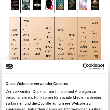
#10
#16
–
#12
#15
–
#9
Auth
#13
–
–
Auth
Gen
or’s
–
#14
Has
Inclu
or
re
last
#11 –
Title
–
a
des
has
four:
nam
A
is
Clim
moo
Latin
won
Set
e is
Preq
ten
ate
n on
Ame
an
in
also
uel
lette
fictio
the
rican
Edg
Wint
a
rs or
n
cove
histo
ar
er
first
less
r
ry
awa
nam
rd
e
Diese Webseite verwendet Cookies
Wir verwenden Cookies, um Inhalte und Anzeigen zu
personalisieren, Funktionen für soziale Medien anbieten
zu können und die Zugriffe auf unsere Website zu
#21
#18
#19
#22
analysieren. Außerdem geben wir Informationen zu Ihrer
–