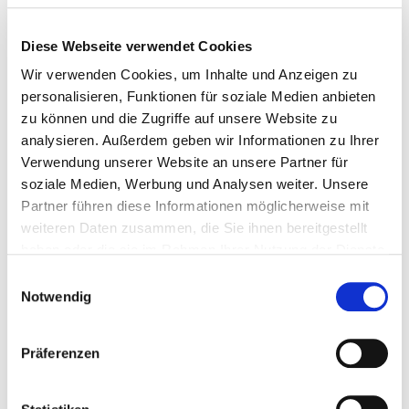
Ein charmantes Hotel in Frankreich, ein
gebrochenes Herz, und die Hoffnung auf einen
Diese Webseite verwendet Cookies
Neuanfang. Emmy freut sich auf einen
romantischen
[…]
Wir verwenden Cookies, um Inhalte und Anzeigen zu
personalisieren, Funktionen für soziale Medien anbieten
0
0
Weiterlesen
zu können und die Zugriffe auf unsere Website zu
analysieren. Außerdem geben wir Informationen zu Ihrer
Verwendung unserer Website an unsere Partner für
soziale Medien, Werbung und Analysen weiter. Unsere
Partner führen diese Informationen möglicherweise mit
weiteren Daten zusammen, die Sie ihnen bereitgestellt
haben oder die sie im Rahmen Ihrer Nutzung der Dienste
gesammelt haben.
Einwilligungsauswahl
Notwendig
Präferenzen