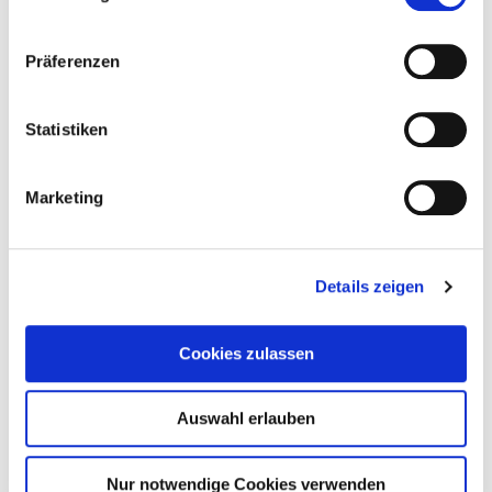
Zwei Novellen aus dem amerikanischen
Underground der Extrem-Literatur. XXX: Xavier ist ein
Präferenzen
Teufel in Menschengestalt. Wenn er mit seinen
Opfern
[…]
Statistiken
0
0
Weiterlesen
Marketing
Details zeigen
Cookies zulassen
Auswahl erlauben
Nur notwendige Cookies verwenden