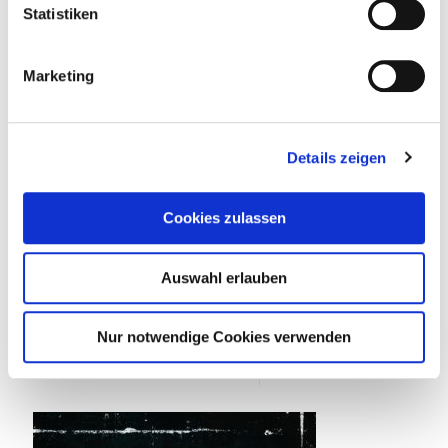
Statistiken
Marketing
Details zeigen
Buecherwurm
am
1. Juli 2020
Cookies zulassen
Narbenkind
Ein Geschäftsmann wird brutal ermordet. Jeanette
Auswahl erlauben
Kihlberg ermittelt mithilfe der Psychologin Sofia.
Doch wer ist Sofia wirklich?Jeanette Kihlbergs
Ermittlungen in
[…]
Nur notwendige Cookies verwenden
0
0
Weiterlesen