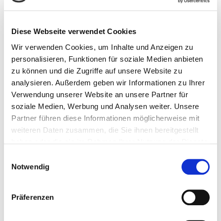
Während Jeanette Kihlbergs Ermittlungen endlich
Erfolge zeigen, gehtSofia durch die Hölle. Ist Victoria
Bergman schuldig?Endlich zeigen sich mehr und
Diese Webseite verwendet Cookies
mehr
[…]
Wir verwenden Cookies, um Inhalte und Anzeigen zu
personalisieren, Funktionen für soziale Medien anbieten
0
0
Weiterlesen
zu können und die Zugriffe auf unsere Website zu
analysieren. Außerdem geben wir Informationen zu Ihrer
Verwendung unserer Website an unsere Partner für
soziale Medien, Werbung und Analysen weiter. Unsere
Partner führen diese Informationen möglicherweise mit
weiteren Daten zusammen, die Sie ihnen bereitgestellt
haben oder die sie im Rahmen Ihrer Nutzung der Dienste
gesammelt haben.
Einwilligungsauswahl
Notwendig
Präferenzen