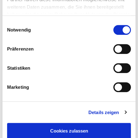
weiteren Daten zusammen, die Sie ihnen bereitgestellt
haben oder die sie im Rahmen Ihrer Nutzung der Dienste
gesammelt haben.
Einwilligungsauswahl
Notwendig
Präferenzen
Statistiken
Marketing
Details zeigen
Taddel
am
19. März 2025
Cookies zulassen
Pupetta: Gute Mädchen gehorchen