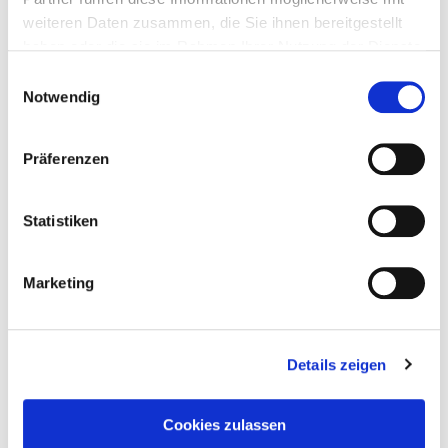
weiteren Daten zusammen, die Sie ihnen bereitgestellt
haben oder die sie im Rahmen Ihrer Nutzung der Dienste
gesammelt haben.
Einwilligungsauswahl
Notwendig
Präferenzen
Statistiken
Marketing
Details zeigen
Taddel
am
8. Oktober 2024
Cookies zulassen
Der Fluch der drei Hexen