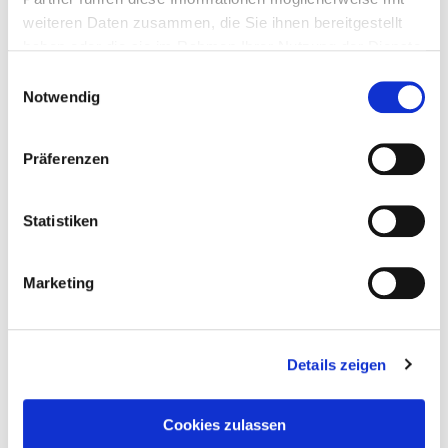
weiteren Daten zusammen, die Sie ihnen bereitgestellt
haben oder die sie im Rahmen Ihrer Nutzung der Dienste
gesammelt haben.
Einwilligungsauswahl
Notwendig
Präferenzen
Statistiken
Marketing
Details zeigen
Taddel
am
28. März 2023
Cookies zulassen
Wenn der Postmann zweimal klingelt