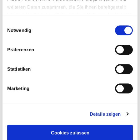
weiteren Daten zusammen, die Sie ihnen bereitgestellt
haben oder die sie im Rahmen Ihrer Nutzung der Dienste
gesammelt haben.
Einwilligungsauswahl
Notwendig
Präferenzen
Statistiken
Marketing
Details zeigen
Taddel
am
10. August 2023
Cookies zulassen
Eine blutige Geschichte