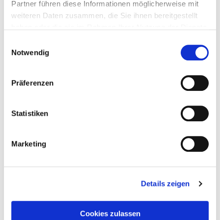
Partner führen diese Informationen möglicherweise mit
weiteren Daten zusammen, die Sie ihnen bereitgestellt
haben oder die sie im Rahmen Ihrer Nutzung der Dienste
gesammelt haben.
Einwilligungsauswahl
Notwendig
Präferenzen
Statistiken
Marketing
Details zeigen
Taddel
am
30. März 2023
Cookies zulassen
Der grosse Gatsby