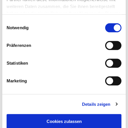
weiteren Daten zusammen, die Sie ihnen bereitgestellt
haben oder die sie im Rahmen Ihrer Nutzung der Dienste
gesammelt haben.
Einwilligungsauswahl
Notwendig
Präferenzen
Statistiken
Marketing
Details zeigen
Taddel
am
24. März 2022
Cookies zulassen
Schatten über Innsmouth