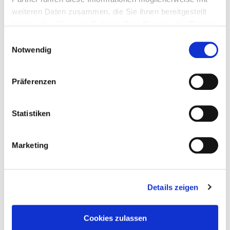
weiteren Daten zusammen, die Sie ihnen bereitgestellt
haben oder die sie im Rahmen Ihrer Nutzung der Dienste
gesammelt haben.
Einwilligungsauswahl
Notwendig
Präferenzen
Statistiken
Marketing
Details zeigen
Taddel
am
28. Januar 2025
Cookies zulassen
Der Geist eines Psychopathen