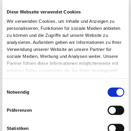
Seit zwei Jahren wartest du auf ein Lebenszeichen
von deinem Bruder. Sein Wohnmobil-Trip sollte
Diese Webseite verwendet Cookies
unvergesslich werden. Aber seither keine Spur
[…]
Wir verwenden Cookies, um Inhalte und Anzeigen zu
personalisieren, Funktionen für soziale Medien anbieten
0
0
Weiterlesen
zu können und die Zugriffe auf unsere Website zu
analysieren. Außerdem geben wir Informationen zu Ihrer
Verwendung unserer Website an unsere Partner für
soziale Medien, Werbung und Analysen weiter. Unsere
Partner führen diese Informationen möglicherweise mit
weiteren Daten zusammen, die Sie ihnen bereitgestellt
haben oder die sie im Rahmen Ihrer Nutzung der Dienste
gesammelt haben.
Einwilligungsauswahl
Notwendig
Präferenzen
Statistiken