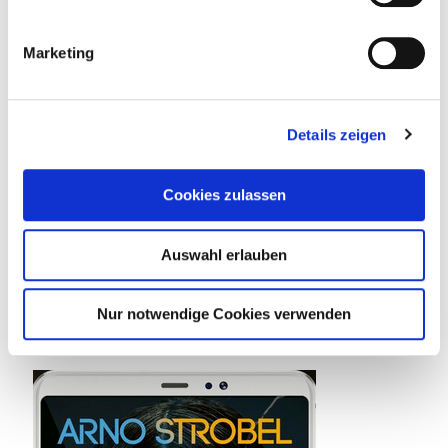
Marketing
Details zeigen
Taddel
am
12. September 2022
Cookies zulassen
Fake – Wer soll dir jetzt noch glauben?
FAKE oder FAKT? Den neuen Psycho-Thriller von Nr.1-
Auswahl erlauben
Bestseller-Autor Arno Strobel gibt es mit FAKE- und
mit FAKT-Cover. Beide Ausgaben sind
[…]
Nur notwendige Cookies verwenden
0
0
Weiterlesen