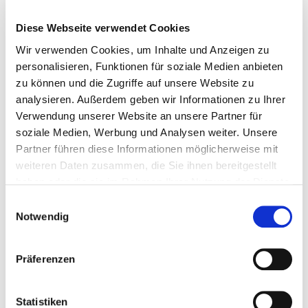
Wenn es dich erwischt, kannst du nicht aufhören zu
schreien. Du kannst nicht mehr essen, nicht mehr
Diese Webseite verwendet Cookies
schlafen, erträgst es
[…]
Wir verwenden Cookies, um Inhalte und Anzeigen zu
personalisieren, Funktionen für soziale Medien anbieten
0
0
Weiterlesen
zu können und die Zugriffe auf unsere Website zu
analysieren. Außerdem geben wir Informationen zu Ihrer
Verwendung unserer Website an unsere Partner für
soziale Medien, Werbung und Analysen weiter. Unsere
Partner führen diese Informationen möglicherweise mit
weiteren Daten zusammen, die Sie ihnen bereitgestellt
haben oder die sie im Rahmen Ihrer Nutzung der Dienste
gesammelt haben.
Einwilligungsauswahl
Notwendig
Präferenzen
Statistiken