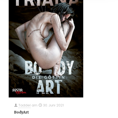
Taddel
am
30. Juni 2021
BodyArt