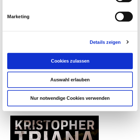
Marketing
Details zeigen
Taddel
am
5. September 2021
Cookies zulassen
Toxic Love
Mike ist 45 Jahre alt. Sein Privatleben ist genauso
Auswahl erlauben
am Arsch wie sein Berufsleben. Entmutigt beginnt er
seinen neuen Job:
[…]
Nur notwendige Cookies verwenden
0
0
Weiterlesen