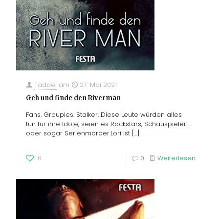
Taddel
am
27. Mai 2021
Geh und finde den Riverman
Fans. Groupies. Stalker. Diese Leute würden alles
tun für ihre Idole, seien es Rockstars, Schauspieler …
oder sogar Serienmörder.Lori ist
[…]
0
0
Weiterlesen