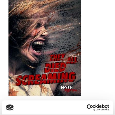
Taddel
am
19. Oktober 2022
They all died screaming