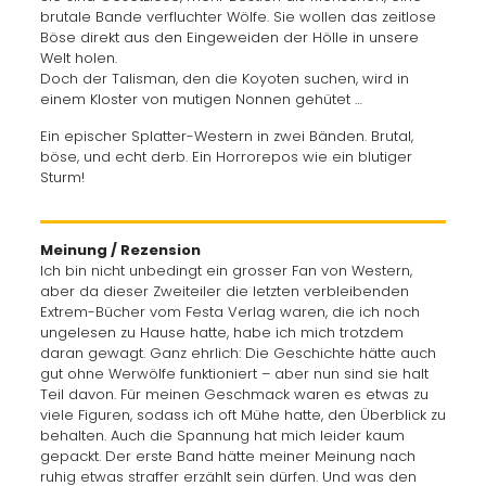
brutale Bande verfluchter Wölfe. Sie wollen das zeitlose
Böse direkt aus den Eingeweiden der Hölle in unsere
Welt holen.
Doch der Talisman, den die Koyoten suchen, wird in
einem Kloster von mutigen Nonnen gehütet …
Ein epischer Splatter-Western in zwei Bänden. Brutal,
böse, und echt derb. Ein Horrorepos wie ein blutiger
Sturm!
Meinung / Rezension
Ich bin nicht unbedingt ein grosser Fan von Western,
aber da dieser Zweiteiler die letzten verbleibenden
Extrem-Bücher vom Festa Verlag waren, die ich noch
ungelesen zu Hause hatte, habe ich mich trotzdem
daran gewagt. Ganz ehrlich: Die Geschichte hätte auch
gut ohne Werwölfe funktioniert – aber nun sind sie halt
Teil davon. Für meinen Geschmack waren es etwas zu
viele Figuren, sodass ich oft Mühe hatte, den Überblick zu
behalten. Auch die Spannung hat mich leider kaum
gepackt. Der erste Band hätte meiner Meinung nach
ruhig etwas straffer erzählt sein dürfen. Und was den