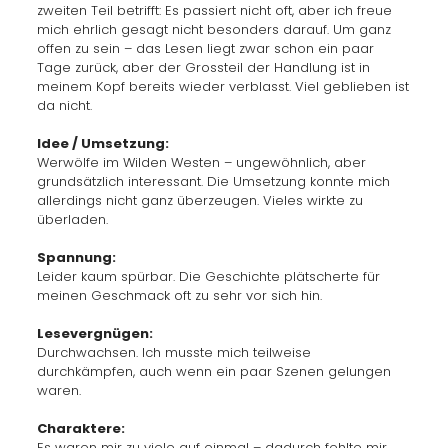
zweiten Teil betrifft: Es passiert nicht oft, aber ich freue
mich ehrlich gesagt nicht besonders darauf. Um ganz
offen zu sein – das Lesen liegt zwar schon ein paar
Tage zurück, aber der Grossteil der Handlung ist in
meinem Kopf bereits wieder verblasst. Viel geblieben ist
da nicht.
Idee / Umsetzung:
Werwölfe im Wilden Westen – ungewöhnlich, aber
grundsätzlich interessant. Die Umsetzung konnte mich
allerdings nicht ganz überzeugen. Vieles wirkte zu
überladen.
Spannung:
Leider kaum spürbar. Die Geschichte plätscherte für
meinen Geschmack oft zu sehr vor sich hin.
Lesevergnügen:
Durchwachsen. Ich musste mich teilweise
durchkämpfen, auch wenn ein paar Szenen gelungen
waren.
Charaktere:
Es waren mir zu viele auf einmal – dadurch fehlte mir