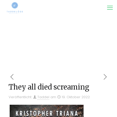
They all died screaming
Veröffentlicht:
Taddel
am
19. Oktober 2022