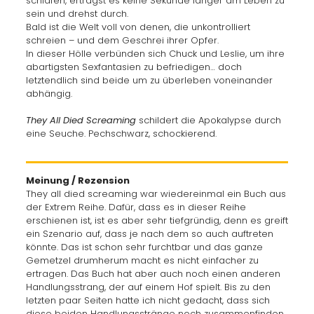
schlafen, erträgst es keine Sekunde länger am Leben zu
sein und drehst durch.
Bald ist die Welt voll von denen, die unkontrolliert
schreien – und dem Geschrei ihrer Opfer.
In dieser Hölle verbünden sich Chuck und Leslie, um ihre
abartigsten Sexfantasien zu befriedigen… doch
letztendlich sind beide um zu überleben voneinander
abhängig.
They All Died Screaming
schildert die Apokalypse durch
eine Seuche. Pechschwarz, schockierend.
Meinung / Rezension
They all died screaming war wiedereinmal ein Buch aus
der Extrem Reihe. Dafür, dass es in dieser Reihe
erschienen ist, ist es aber sehr tiefgründig, denn es greift
ein Szenario auf, dass je nach dem so auch auftreten
könnte. Das ist schon sehr furchtbar und das ganze
Gemetzel drumherum macht es nicht einfacher zu
ertragen. Das Buch hat aber auch noch einen anderen
Handlungsstrang, der auf einem Hof spielt. Bis zu den
letzten paar Seiten hatte ich nicht gedacht, dass sich
diese beiden Handlungsstränge noch zusammenfinden