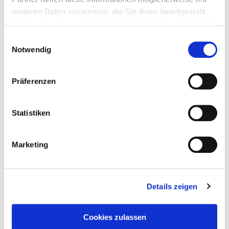
weiteren Daten zusammen, die Sie ihnen bereitgestellt
haben oder die sie im Rahmen Ihrer Nutzung der Dienste
gesammelt haben.
Einwilligungsauswahl
Notwendig
Präferenzen
Statistiken
Marketing
Details zeigen
Taddel
am
25. Juni 2021
Cookies zulassen
Die Unheimliche Bibliothek