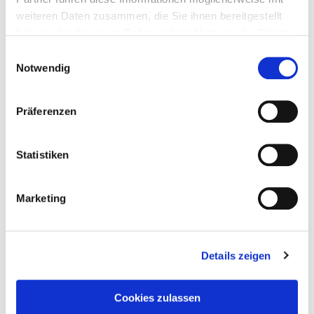
weiteren Daten zusammen, die Sie ihnen bereitgestellt
haben oder die sie im Rahmen Ihrer Nutzung der Dienste
gesammelt haben.
Einwilligungsauswahl
Notwendig
Präferenzen
Statistiken
Marketing
Details zeigen
Taddel
am
27. April 2022
Cookies zulassen
H. P. Lovecrafts Necronomicon