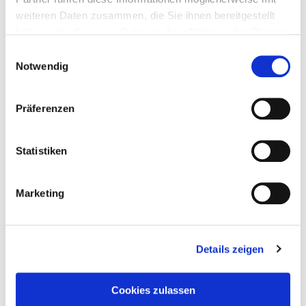
weiteren Daten zusammen, die Sie ihnen bereitgestellt
haben oder die sie im Rahmen Ihrer Nutzung der Dienste
gesammelt haben.
Einwilligungsauswahl
Notwendig
Präferenzen
Statistiken
Marketing
Details zeigen
Taddel
am
17. Juni 2022
Cookies zulassen
R’lyeh – Ein Reiseführer