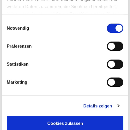
weiteren Daten zusammen, die Sie ihnen bereitgestellt
haben oder die sie im Rahmen Ihrer Nutzung der Dienste
gesammelt haben.
Einwilligungsauswahl
Notwendig
Präferenzen
Statistiken
Marketing
Details zeigen
Taddel
am
30. September 2023
Cookies zulassen
Tommyknockers – Das Monstrum