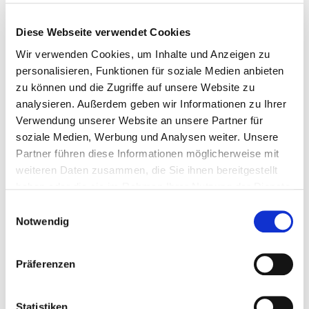
Diese Webseite verwendet Cookies
Wir verwenden Cookies, um Inhalte und Anzeigen zu
personalisieren, Funktionen für soziale Medien anbieten
zu können und die Zugriffe auf unsere Website zu
analysieren. Außerdem geben wir Informationen zu Ihrer
25. März 2026
Verwendung unserer Website an unsere Partner für
Crescent City – Wenn die Schatten sich erheben
soziale Medien, Werbung und Analysen weiter. Unsere
Partner führen diese Informationen möglicherweise mit
Weiterlesen
weiteren Daten zusammen, die Sie ihnen bereitgestellt
haben oder die sie im Rahmen Ihrer Nutzung der Dienste
gesammelt haben.
Einwilligungsauswahl
Notwendig
Präferenzen
Statistiken