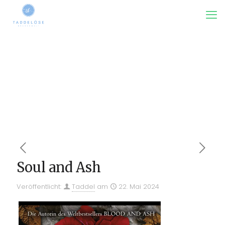
Soul and Ash
Veröffentlicht:
Taddel
am
22. Mai 2024