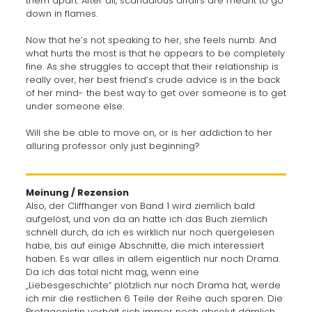
them apart. After all, scandalous affairs are meant to go
down in flames.
Now that he’s not speaking to her, she feels numb. And
what hurts the most is that he appears to be completely
fine. As she struggles to accept that their relationship is
really over, her best friend’s crude advice is in the back
of her mind- the best way to get over someone is to get
under someone else.
Will she be able to move on, or is her addiction to her
alluring professor only just beginning?
Meinung / Rezension
Also, der Cliffhanger von Band 1 wird ziemlich bald
aufgelöst, und von da an hatte ich das Buch ziemlich
schnell durch, da ich es wirklich nur noch quergelesen
habe, bis auf einige Abschnitte, die mich interessiert
haben. Es war alles in allem eigentlich nur noch Drama.
Da ich das total nicht mag, wenn eine
„Liebesgeschichte“ plötzlich nur noch Drama hat, werde
ich mir die restlichen 6 Teile der Reihe auch sparen. Die
Protagonistin verhält sich immer noch absolut dämlich