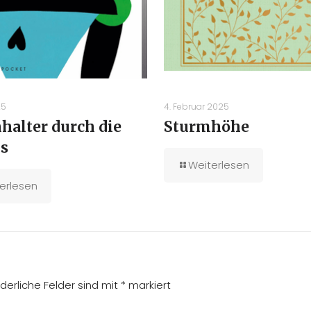
25
4. Februar 2025
halter durch die
Sturmhöhe
is
Weiterlesen
erlesen
rderliche Felder sind mit
*
markiert