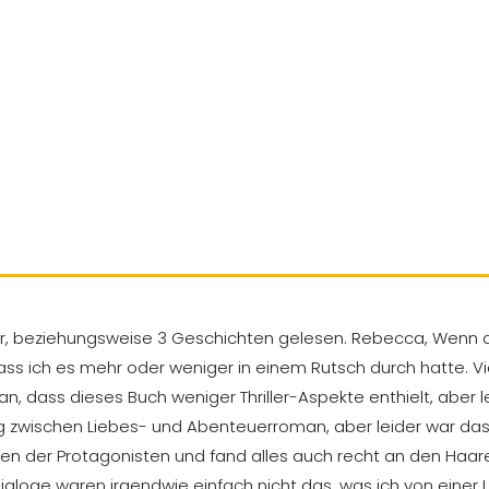
r, beziehungsweise 3 Geschichten gelesen. Rebecca, Wenn di
s ich es mehr oder weniger in einem Rutsch durch hatte. Viel
n, dass dieses Buch weniger Thriller-Aspekte enthielt, aber 
g zwischen Liebes- und Abenteuerroman, aber leider war das
 der Protagonisten und fand alles auch recht an den Haaren
Dialoge waren irgendwie einfach nicht das, was ich von einer