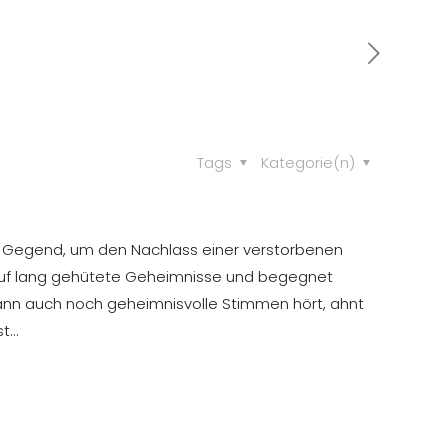
Tags
Kategorie(n)
ene Gegend, um den Nachlass einer verstorbenen
r auf lang gehütete Geheimnisse und begegnet
dann auch noch geheimnisvolle Stimmen hört, ahnt
st…