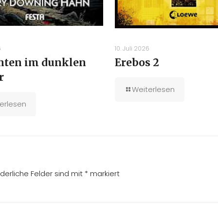
6
10. Juli 2026
unten im dunklen
Erebos 2
r
Weiterlesen
erlesen
rderliche Felder sind mit
*
markiert