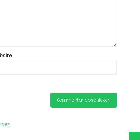
bsite
rden.