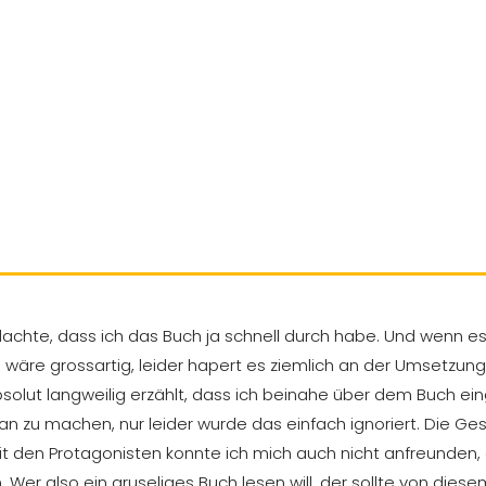
achte, dass ich das Buch ja schnell durch habe. Und wenn es
es wäre grossartig, leider hapert es ziemlich an der Umsetzung
olut langweilig erzählt, dass ich beinahe über dem Buch ein
n zu machen, nur leider wurde das einfach ignoriert. Die Ge
 Mit den Protagonisten konnte ich mich auch nicht anfreunden
er also ein gruseliges Buch lesen will, der sollte von diesem