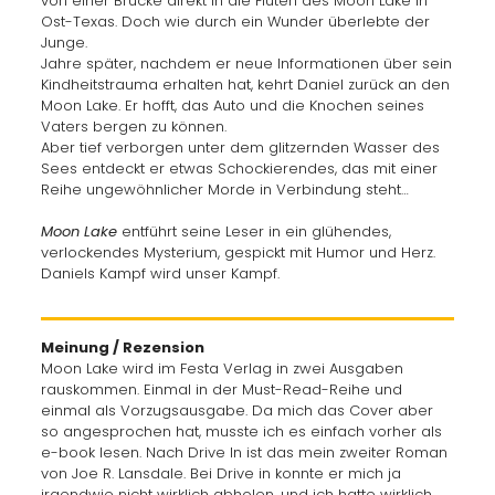
von einer Brücke direkt in die Fluten des Moon Lake in
Ost-Texas. Doch wie durch ein Wunder überlebte der
Junge.
Jahre später, nachdem er neue Informationen über sein
Kindheitstrauma erhalten hat, kehrt Daniel zurück an den
Moon Lake. Er hofft, das Auto und die Knochen seines
Vaters bergen zu können.
Aber tief verborgen unter dem glitzernden Wasser des
Sees entdeckt er etwas Schockierendes, das mit einer
Reihe ungewöhnlicher Morde in Verbindung steht…
Moon Lake
entführt seine Leser in ein glühendes,
verlockendes Mysterium, gespickt mit Humor und Herz.
Daniels Kampf wird unser Kampf.
Meinung / Rezension
Moon Lake wird im Festa Verlag in zwei Ausgaben
rauskommen. Einmal in der Must-Read-Reihe und
einmal als Vorzugsausgabe. Da mich das Cover aber
so angesprochen hat, musste ich es einfach vorher als
e-book lesen. Nach Drive In ist das mein zweiter Roman
von Joe R. Lansdale. Bei Drive in konnte er mich ja
irgendwie nicht wirklich abholen, und ich hatte wirklich