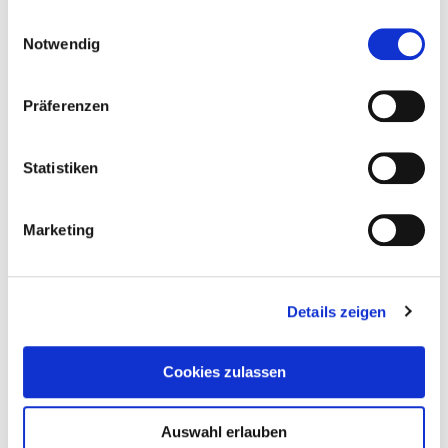
gesammelt haben.
Einwilligungsauswahl
Notwendig
22. Juli 2026
Spielplatz der toten Kinder
Präferenzen
Weiterlesen
Statistiken
Marketing
Details zeigen
Cookies zulassen
Auswahl erlauben