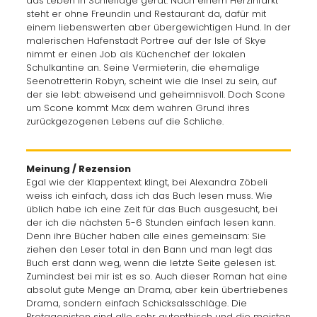
das Leben in Schieflage gerät. Nach einem Herzinfarkt
steht er ohne Freundin und Restaurant da, dafür mit
einem liebenswerten aber übergewichtigen Hund. In der
malerischen Hafenstadt Portree auf der Isle of Skye
nimmt er einen Job als Küchenchef der lokalen
Schulkantine an. Seine Vermieterin, die ehemalige
Seenotretterin Robyn, scheint wie die Insel zu sein, auf
der sie lebt: abweisend und geheimnisvoll. Doch Scone
um Scone kommt Max dem wahren Grund ihres
zurückgezogenen Lebens auf die Schliche.
Meinung / Rezension
Egal wie der Klappentext klingt, bei Alexandra Zöbeli
weiss ich einfach, dass ich das Buch lesen muss. Wie
üblich habe ich eine Zeit für das Buch ausgesucht, bei
der ich die nächsten 5-6 Stunden einfach lesen kann.
Denn ihre Bücher haben alle eines gemeinsam: Sie
ziehen den Leser total in den Bann und man legt das
Buch erst dann weg, wenn die letzte Seite gelesen ist.
Zumindest bei mir ist es so. Auch dieser Roman hat eine
absolut gute Menge an Drama, aber kein übertriebenes
Drama, sondern einfach Schicksalsschläge. Die
Protagonisten sind alle sehr autenthisch und die meisten