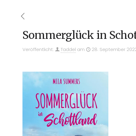
Sommerglück in Scho
Veröffentlicht:
Taddel
am
28. September 202