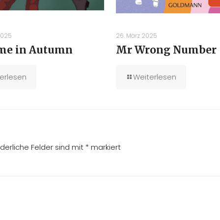
2025
26. März 2025
me in Autumn
Mr Wrong Number
erlesen
Weiterlesen
rderliche Felder sind mit
*
markiert