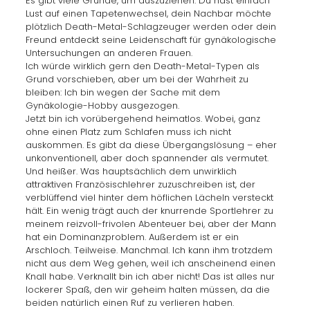
Es gibt viele Gründe, um auszuziehen. Du hast einfach
Lust auf einen Tapetenwechsel, dein Nachbar möchte
plötzlich Death-Metal-Schlagzeuger werden oder dein
Freund entdeckt seine Leidenschaft für gynäkologische
Untersuchungen an anderen Frauen.
Ich würde wirklich gern den Death-Metal-Typen als
Grund vorschieben, aber um bei der Wahrheit zu
bleiben: Ich bin wegen der Sache mit dem
Gynäkologie-Hobby ausgezogen.
Jetzt bin ich vorübergehend heimatlos. Wobei, ganz
ohne einen Platz zum Schlafen muss ich nicht
auskommen. Es gibt da diese Übergangslösung – eher
unkonventionell, aber doch spannender als vermutet.
Und heißer. Was hauptsächlich dem unwirklich
attraktiven Französischlehrer zuzuschreiben ist, der
verblüffend viel hinter dem höflichen Lächeln versteckt
hält. Ein wenig trägt auch der knurrende Sportlehrer zu
meinem reizvoll-frivolen Abenteuer bei, aber der Mann
hat ein Dominanzproblem. Außerdem ist er ein
Arschloch. Teilweise. Manchmal. Ich kann ihm trotzdem
nicht aus dem Weg gehen, weil ich anscheinend einen
Knall habe. Verknallt bin ich aber nicht! Das ist alles nur
lockerer Spaß, den wir geheim halten müssen, da die
beiden natürlich einen Ruf zu verlieren haben.