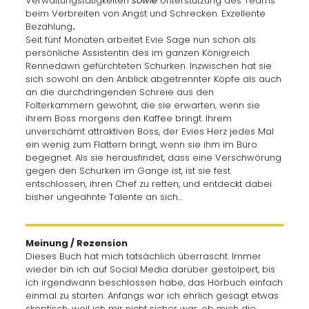
Verwaltungstätigkeiten
sowie
Unterstützung des Teams
beim Verbreiten von Angst und Schrecken. Exzellente
Bezahlung
.
Seit fünf Monaten arbeitet Evie Sage nun schon als
persönliche Assistentin des im ganzen Königreich
Rennedawn gefürchteten Schurken. Inzwischen hat sie
sich sowohl an den Anblick abgetrennter Köpfe als auch
an die durchdringenden Schreie aus den
Folterkammern gewöhnt, die sie erwarten, wenn sie
ihrem Boss morgens den Kaffee bringt. Ihrem
unverschämt attraktiven Boss, der Evies Herz jedes Mal
ein wenig zum Flattern bringt, wenn sie ihm im Büro
begegnet. Als sie herausfindet, dass eine Verschwörung
gegen den Schurken im Gange ist, ist sie fest
entschlossen, ihren Chef zu retten, und entdeckt dabei
bisher ungeahnte Talente an sich…
Meinung / Rezension
Dieses Buch hat mich tatsächlich überrascht. Immer
wieder bin ich auf Social Media darüber gestolpert, bis
ich irgendwann beschlossen habe, das Hörbuch einfach
einmal zu starten. Anfangs war ich ehrlich gesagt etwas
skeptisch, weil ich mir nicht sicher war, ob mich die