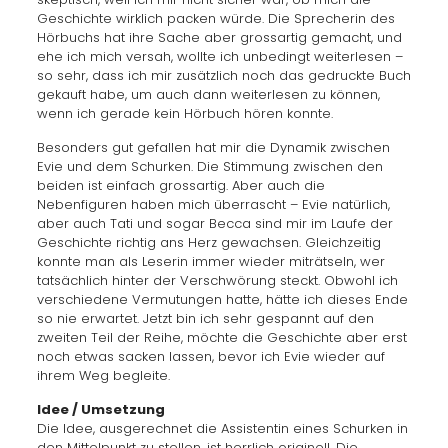
Geschichte wirklich packen würde. Die Sprecherin des
Hörbuchs hat ihre Sache aber grossartig gemacht, und
ehe ich mich versah, wollte ich unbedingt weiterlesen –
so sehr, dass ich mir zusätzlich noch das gedruckte Buch
gekauft habe, um auch dann weiterlesen zu können,
wenn ich gerade kein Hörbuch hören konnte.
Besonders gut gefallen hat mir die Dynamik zwischen
Evie und dem Schurken. Die Stimmung zwischen den
beiden ist einfach grossartig. Aber auch die
Nebenfiguren haben mich überrascht – Evie natürlich,
aber auch Tati und sogar Becca sind mir im Laufe der
Geschichte richtig ans Herz gewachsen. Gleichzeitig
konnte man als Leserin immer wieder miträtseln, wer
tatsächlich hinter der Verschwörung steckt. Obwohl ich
verschiedene Vermutungen hatte, hätte ich dieses Ende
so nie erwartet. Jetzt bin ich sehr gespannt auf den
zweiten Teil der Reihe, möchte die Geschichte aber erst
noch etwas sacken lassen, bevor ich Evie wieder auf
ihrem Weg begleite.
Idee / Umsetzung
Die Idee, ausgerechnet die Assistentin eines Schurken in
den Mittelpunkt zu stellen, ist herrlich originell. Die