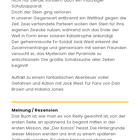
nicht nur Zierde, sondern auch ein mächtiger
Schutzapparat.
Doch der Stein ging verloren.
In unserer Gegenwart entbrennt ein Wettlauf gegen die
Zeit. Zwei verfeindete Parteien wollen den Stein für ihre
eigenen Zwecke nutzen, während sich das Ende der
Welt in Form einer solaren Katastrophe ankündigt.
Der geheimnisvolle Ex-Soldat Jack West erkennt die
Zusammenhänge und gemeinsam mit seinen Freunden
versucht er, das Mysterium der Pyramide zu
entschlüsseln. Die größte Schatzsuche aller Zeiten
beginnt!
Auftakt zu einem fantastischen Abenteuer voller
Gefahren und Action mit Jack West. Für Fans von Dan
Brown und Indiana Jones.
Meinung / Rezension
Das Buch ist, wie man es von Reilly gewöhnt ist, von der
ersten Seite an spannend. Es beginnt mitten in der
ersten Mission, die „Der Koloss“ heisst. Die Hintergründe
dieser Mission werden uns erst zu einem späteren
Zeitpunkt verraten. Bis dahin tappen wir etwas im