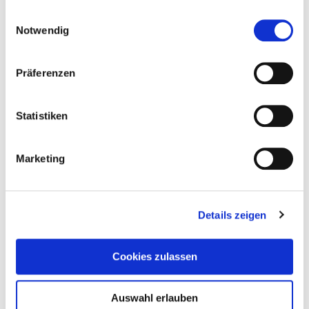
gesammelt haben.
Einwilligungsauswahl
Notwendig
22. Juli 2026
Spielplatz der toten Kinder
Präferenzen
Weiterlesen
Statistiken
Marketing
Details zeigen
Cookies zulassen
Auswahl erlauben