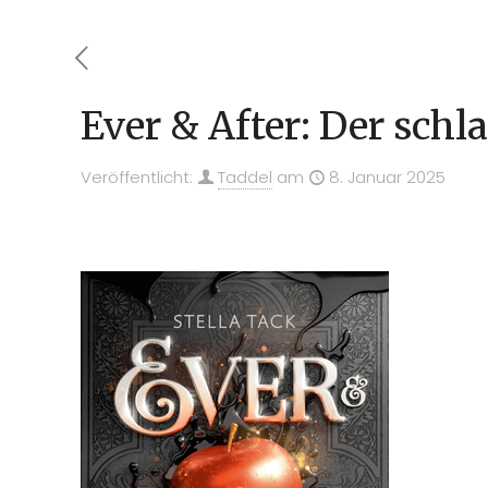
Ever & After: Der schl
Veröffentlicht:
Taddel
am
8. Januar 2025