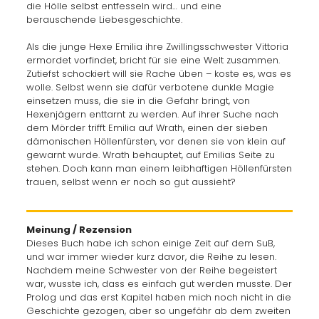
die Hölle selbst entfesseln wird… und eine
berauschende Liebesgeschichte.
Als die junge Hexe Emilia ihre Zwillingsschwester Vittoria
ermordet vorfindet, bricht für sie eine Welt zusammen.
Zutiefst schockiert will sie Rache üben – koste es, was es
wolle. Selbst wenn sie dafür verbotene dunkle Magie
einsetzen muss, die sie in die Gefahr bringt, von
Hexenjägern enttarnt zu werden. Auf ihrer Suche nach
dem Mörder trifft Emilia auf Wrath, einen der sieben
dämonischen Höllenfürsten, vor denen sie von klein auf
gewarnt wurde. Wrath behauptet, auf Emilias Seite zu
stehen. Doch kann man einem leibhaftigen Höllenfürsten
trauen, selbst wenn er noch so gut aussieht?
Meinung / Rezension
Dieses Buch habe ich schon einige Zeit auf dem SuB,
und war immer wieder kurz davor, die Reihe zu lesen.
Nachdem meine Schwester von der Reihe begeistert
war, wusste ich, dass es einfach gut werden musste. Der
Prolog und das erst Kapitel haben mich noch nicht in die
Geschichte gezogen, aber so ungefähr ab dem zweiten