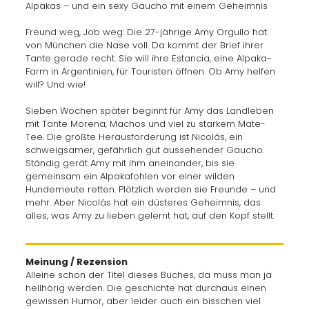
Alpakas – und ein sexy Gaucho mit einem Geheimnis
Freund weg, Job weg: Die 27-jährige Amy Orgullo hat
von München die Nase voll. Da kommt der Brief ihrer
Tante gerade recht. Sie will ihre Estancia, eine Alpaka-
Farm in Argentinien, für Touristen öffnen. Ob Amy helfen
will? Und wie!
Sieben Wochen später beginnt für Amy das Landleben
mit Tante Morena, Machos und viel zu starkem Mate-
Tee. Die größte Herausforderung ist Nicolás, ein
schweigsamer, gefährlich gut aussehender Gaucho.
Ständig gerät Amy mit ihm aneinander, bis sie
gemeinsam ein Alpakafohlen vor einer wilden
Hundemeute retten. Plötzlich werden sie Freunde – und
mehr. Aber Nicolás hat ein düsteres Geheimnis, das
alles, was Amy zu lieben gelernt hat, auf den Kopf stellt.
Meinung / Rezension
Alleine schon der Titel dieses Buches, da muss man ja
hellhörig werden. Die geschichte hat durchaus einen
gewissen Humor, aber leider auch ein bisschen viel