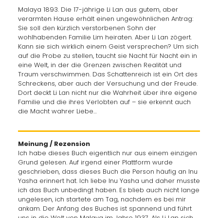
Malaya 1893. Die 17-jährige Li Lan aus gutem, aber
verarmten Hause erhält einen ungewöhnlichen Antrag:
Sie soll den kürzlich verstorbenen Sohn der
wohlhabenden Familie Lim heiraten. Aber Li Lan zögert.
Kann sie sich wirklich einem Geist versprechen? Um sich
auf die Probe zu stellen, taucht sie Nacht für Nacht ein in
eine Welt, in der die Grenzen zwischen Realität und
Traum verschwimmen. Das Schattenreich ist ein Ort des
Schreckens, aber auch der Versuchung und der Freude.
Dort deckt Li Lan nicht nur die Wahrheit über ihre eigene
Familie und die ihres Verlobten auf – sie erkennt auch
die Macht wahrer Liebe…
Meinung / Rezension
Ich habe dieses Buch eigentlich nur aus einem einzigen
Grund gelesen. Auf irgend einer Plattform wurde
geschrieben, dass dieses Buch die Person häufig an Inu
Yasha erinnert hat. Ich liebe Inu Yasha und daher musste
ich das Buch unbedingt haben. Es blieb auch nicht lange
ungelesen, ich startete am Tag, nachdem es bei mir
ankam. Der Anfang des Buches ist spannend und führt
uns in die Welt von Malaya im Jahre 1937. Als Li Lan sich