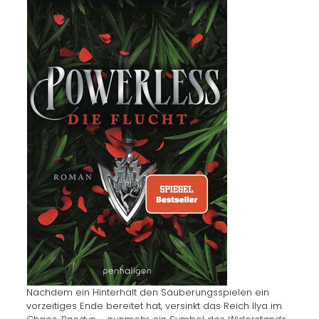
Nachdem ein Hinterhalt den Säuberungsspielen ein
vorzeitiges Ende bereitet hat, versinkt das Reich Ilya im