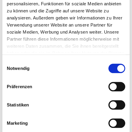
personalisieren, Funktionen für soziale Medien anbieten
zu können und die Zugriffe auf unsere Website zu
analysieren. Außerdem geben wir Informationen zu Ihrer
Verwendung unserer Website an unsere Partner für
soziale Medien, Werbung und Analysen weiter. Unsere
Partner führen diese Informationen möglicherweise mit
weiteren Daten zusammen, die Sie ihnen bereitgestellt
haben oder die sie im Rahmen Ihrer Nutzung der Dienste
gesammelt haben.
Einwilligungsauswahl
Notwendig
Präferenzen
Statistiken
Marketing
25. März 2026
Crescent City – Wenn die Schatten sich erheben