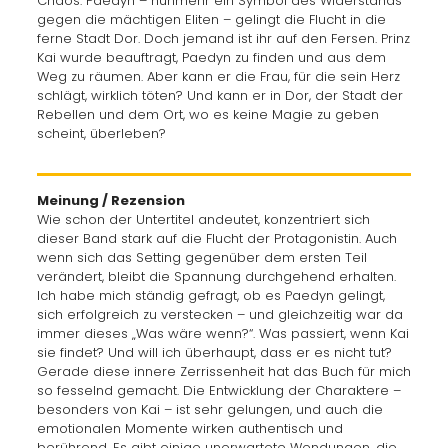
Chaos. Paedyn – nunmehr ein Symbol des Widerstands
gegen die mächtigen Eliten – gelingt die Flucht in die
ferne Stadt Dor. Doch jemand ist ihr auf den Fersen. Prinz
Kai wurde beauftragt, Paedyn zu finden und aus dem
Weg zu räumen. Aber kann er die Frau, für die sein Herz
schlägt, wirklich töten? Und kann er in Dor, der Stadt der
Rebellen und dem Ort, wo es keine Magie zu geben
scheint, überleben?
Meinung / Rezension
Wie schon der Untertitel andeutet, konzentriert sich
dieser Band stark auf die Flucht der Protagonistin. Auch
wenn sich das Setting gegenüber dem ersten Teil
verändert, bleibt die Spannung durchgehend erhalten.
Ich habe mich ständig gefragt, ob es Paedyn gelingt,
sich erfolgreich zu verstecken – und gleichzeitig war da
immer dieses „Was wäre wenn?“. Was passiert, wenn Kai
sie findet? Und will ich überhaupt, dass er es nicht tut?
Gerade diese innere Zerrissenheit hat das Buch für mich
so fesselnd gemacht. Die Entwicklung der Charaktere –
besonders von Kai – ist sehr gelungen, und auch die
emotionalen Momente wirken authentisch und
berührend. Es gibt einige unerwartete Wendungen, die