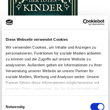
Diese Webseite verwendet Cookies
Wir verwenden Cookies, um Inhalte und Anzeigen zu
personalisieren, Funktionen für soziale Medien anbieten
zu können und die Zugriffe auf unsere Website zu
analysieren. Außerdem geben wir Informationen zu Ihrer
Verwendung unserer Website an unsere Partner für
soziale Medien, Werbung und Analysen weiter. Unsere
Partner führen diese Informationen möglicherweise mit
weiteren Daten zusammen, die Sie ihnen bereitgestellt
22. Juli 2026
haben oder die sie im Rahmen Ihrer Nutzung der Dienste
Spielplatz der toten Kinder
gesammelt haben.
Einwilligungsauswahl
Notwendig