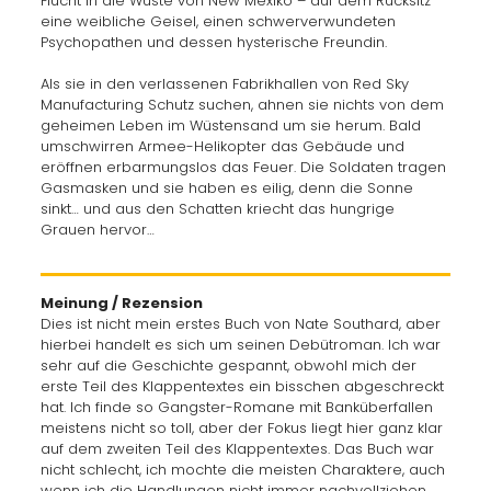
Flucht in die Wüste von New Mexiko – auf dem Rücksitz
eine weibliche Geisel, einen schwerverwundeten
Psychopathen und dessen hysterische Freundin.
Als sie in den verlassenen Fabrikhallen von Red Sky
Manufacturing Schutz suchen, ahnen sie nichts von dem
geheimen Leben im Wüstensand um sie herum. Bald
umschwirren Armee-Helikopter das Gebäude und
eröffnen erbarmungslos das Feuer. Die Soldaten tragen
Gasmasken und sie haben es eilig, denn die Sonne
sinkt… und aus den Schatten kriecht das hungrige
Grauen hervor…
Meinung / Rezension
Dies ist nicht mein erstes Buch von Nate Southard, aber
hierbei handelt es sich um seinen Debütroman. Ich war
sehr auf die Geschichte gespannt, obwohl mich der
erste Teil des Klappentextes ein bisschen abgeschreckt
hat. Ich finde so Gangster-Romane mit Banküberfallen
meistens nicht so toll, aber der Fokus liegt hier ganz klar
auf dem zweiten Teil des Klappentextes. Das Buch war
nicht schlecht, ich mochte die meisten Charaktere, auch
wenn ich die Handlungen nicht immer nachvollziehen