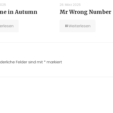
2025
26. März 2025
me in Autumn
Mr Wrong Number
erlesen
Weiterlesen
rderliche Felder sind mit
*
markiert