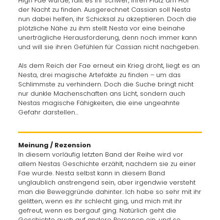
High Fae wurde, fällt es ihr schwer, ihren Platz am Hof
der Nacht zu finden. Ausgerechnet Cassian soll Nesta
nun dabei helfen, ihr Schicksal zu akzeptieren. Doch die
plötzliche Nähe zu ihm stellt Nesta vor eine beinahe
unerträgliche Herausforderung, denn noch immer kann
und will sie ihren Gefühlen für Cassian nicht nachgeben.
Als dem Reich der Fae erneut ein Krieg droht, liegt es an
Nesta, drei magische Artefakte zu finden – um das
Schlimmste zu verhindern. Doch die Suche bringt nicht
nur dunkle Machenschaften ans Licht, sondern auch
Nestas magische Fähigkeiten, die eine ungeahnte
Gefahr darstellen…
Meinung / Rezension
In diesem vorläufig letzten Band der Reihe wird vor
allem Nestas Geschichte erzählt, nachdem sie zu einer
Fae wurde. Nesta selbst kann in diesem Band
unglaublich anstrengend sein, aber irgendwie versteht
man die Beweggründe dahinter. Ich habe so sehr mit ihr
gelitten, wenn es ihr schlecht ging, und mich mit ihr
gefreut, wenn es bergauf ging. Natürlich geht die
Geschichte auch auf andere Personen ein, und so