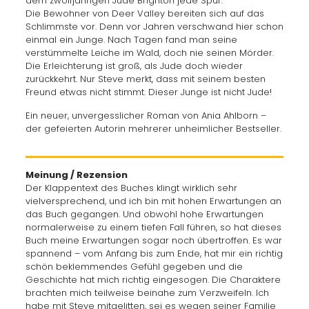
dem zwölfjährigen Jude Brighton jede Spur.
Die Bewohner von Deer Valley bereiten sich auf das
Schlimmste vor. Denn vor Jahren verschwand hier schon
einmal ein Junge. Nach Tagen fand man seine
verstümmelte Leiche im Wald, doch nie seinen Mörder.
Die Erleichterung ist groß, als Jude doch wieder
zurückkehrt. Nur Steve merkt, dass mit seinem besten
Freund etwas nicht stimmt. Dieser Junge ist nicht Jude!
Ein neuer, unvergesslicher Roman von Ania Ahlborn –
der gefeierten Autorin mehrerer unheimlicher Bestseller.
Meinung / Rezension
Der Klappentext des Buches klingt wirklich sehr
vielversprechend, und ich bin mit hohen Erwartungen an
das Buch gegangen. Und obwohl hohe Erwartungen
normalerweise zu einem tiefen Fall führen, so hat dieses
Buch meine Erwartungen sogar noch übertroffen. Es war
spannend – vom Anfang bis zum Ende, hat mir ein richtig
schön beklemmendes Gefühl gegeben und die
Geschichte hat mich richtig eingesogen. Die Charaktere
brachten mich teilweise beinahe zum Verzweifeln. Ich
habe mit Steve mitgelitten, sei es wegen seiner Familie