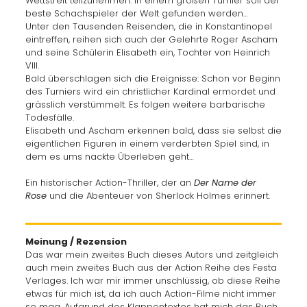
Wettstreit teilzunehmen: In einem großen Turnier soll der
beste Schachspieler der Welt gefunden werden…
Unter den Tausenden Reisenden, die in Konstantinopel
eintreffen, reihen sich auch der Gelehrte Roger Ascham
und seine Schülerin Elisabeth ein, Tochter von Heinrich
VIII.
Bald überschlagen sich die Ereignisse: Schon vor Beginn
des Turniers wird ein christlicher Kardinal ermordet und
grässlich verstümmelt. Es folgen weitere barbarische
Todesfälle.
Elisabeth und Ascham erkennen bald, dass sie selbst die
eigentlichen Figuren in einem verderbten Spiel sind, in
dem es ums nackte Überleben geht…
Ein historischer Action-Thriller, der an
Der Name der
Rose
und die Abenteuer von Sherlock Holmes erinnert.
Meinung / Rezension
Das war mein zweites Buch dieses Autors und zeitgleich
auch mein zweites Buch aus der Action Reihe des Festa
Verlages. Ich war mir immer unschlüssig, ob diese Reihe
etwas für mich ist, da ich auch Action-Filme nicht immer
so mag. Aufgrund des Klappentextes hat mich das Buch