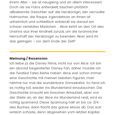
ihrem Alter – sie ist neugierig und an allem interessiert.
Doch als sie Fotos entwickelt, tauchen plötzlich
altbekannte Gesichter auf: die Herzkönigin, der verrückte
Hutmacher, die Raupe. Irgendetwas an ihnen ist
unheimlich und schließlich entdeckt sie darauf ein
schwer verletztes Mädchen … Alice kehrt an den Ort des
Unsinns aus ihrer Kindheit zurück, um die tyrannische
Herrschaft der Herzkönigin zu beenden. Aber wird ihr
das gelingen – vor dem Ende der Zeit?
Meinung / Rezension
Ich liebe ja die Disney Filme, nicht nur von Alice. Ich bin
ein absolut begeisterter Disney Fan, daher musste ich
die Twisted Tales Reihe haben. Alice war schon immer
eine Geschichte mit meinen liebsten Figuren, man
nehme nur mal die wunderbare Grinsekatze. So fand ich
es richtig toll, wieder ins Wunderland einzutauchen. Die
Geschichte braucht ein bisschen Anlaufzeit, aber von
der Stelle an, an der Alice ins Wunderland reist, wird es
richtig spannend. Diese Spannung hält an bis ca. 3/4
des Buches, dann flacht das ganze etwas ab. Das war
wirklich schade, denn abgesehen vom letzten Kapitel,