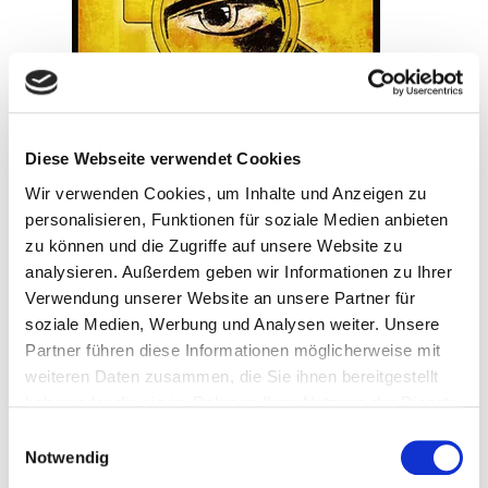
Diese Webseite verwendet Cookies
Wir verwenden Cookies, um Inhalte und Anzeigen zu
personalisieren, Funktionen für soziale Medien anbieten
zu können und die Zugriffe auf unsere Website zu
analysieren. Außerdem geben wir Informationen zu Ihrer
Verwendung unserer Website an unsere Partner für
soziale Medien, Werbung und Analysen weiter. Unsere
Partner führen diese Informationen möglicherweise mit
weiteren Daten zusammen, die Sie ihnen bereitgestellt
10. Juli 2026
haben oder die sie im Rahmen Ihrer Nutzung der Dienste
Erebos 2
gesammelt haben.
Einwilligungsauswahl
Notwendig
Weiterlesen