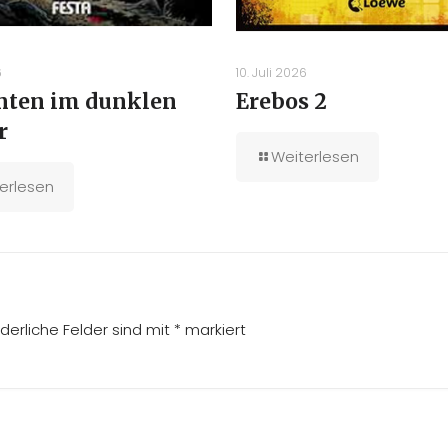
6
10. Juli 2026
unten im dunklen
Erebos 2
r
Weiterlesen
erlesen
rderliche Felder sind mit
*
markiert