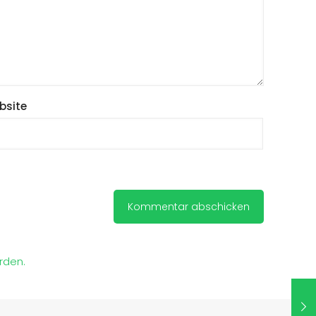
bsite
rden.