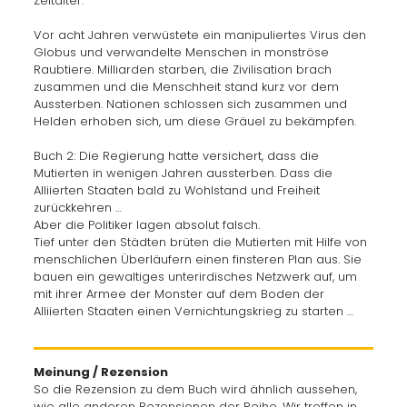
Zeitalter.
Vor acht Jahren verwüstete ein manipuliertes Virus den
Globus und verwandelte Menschen in monströse
Raubtiere. Milliarden starben, die Zivilisation brach
zusammen und die Menschheit stand kurz vor dem
Aussterben. Nationen schlossen sich zusammen und
Helden erhoben sich, um diese Gräuel zu bekämpfen.
Buch 2: Die Regierung hatte versichert, dass die
Mutierten in wenigen Jahren aussterben. Dass die
Alliierten Staaten bald zu Wohlstand und Freiheit
zurückkehren …
Aber die Politiker lagen absolut falsch.
Tief unter den Städten brüten die Mutierten mit Hilfe von
menschlichen Überläufern einen finsteren Plan aus. Sie
bauen ein gewaltiges unterirdisches Netzwerk auf, um
mit ihrer Armee der Monster auf dem Boden der
Alliierten Staaten einen Vernichtungskrieg zu starten …
Meinung / Rezension
So die Rezension zu dem Buch wird ähnlich aussehen,
wie alle anderen Rezensionen der Reihe. Wir treffen in