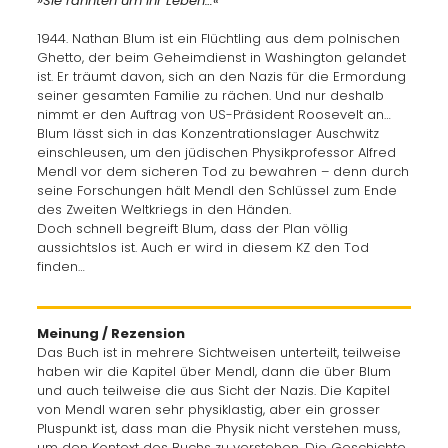
»Sie rannten um ihr Leben…«
1944. Nathan Blum ist ein Flüchtling aus dem polnischen
Ghetto, der beim Geheimdienst in Washington gelandet
ist. Er träumt davon, sich an den Nazis für die Ermordung
seiner gesamten Familie zu rächen. Und nur deshalb
nimmt er den Auftrag von US-Präsident Roosevelt an…
Blum lässt sich in das Konzentrationslager Auschwitz
einschleusen, um den jüdischen Physikprofessor Alfred
Mendl vor dem sicheren Tod zu bewahren – denn durch
seine Forschungen hält Mendl den Schlüssel zum Ende
des Zweiten Weltkriegs in den Händen.
Doch schnell begreift Blum, dass der Plan völlig
aussichtslos ist. Auch er wird in diesem KZ den Tod
finden…
Meinung / Rezension
Das Buch ist in mehrere Sichtweisen unterteilt, teilweise
haben wir die Kapitel über Mendl, dann die über Blum
und auch teilweise die aus Sicht der Nazis. Die Kapitel
von Mendl waren sehr physiklastig, aber ein grosser
Pluspunkt ist, dass man die Physik nicht verstehen muss,
um den Kontext des Buchs zu verstehen. Die Geschichte