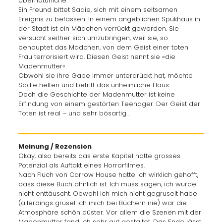
Übernatürliche.
Ein Freund bittet Sadie, sich mit einem seltsamen
Ereignis zu befassen. In einem angeblichen Spukhaus in
der Stadt ist ein Mädchen verrückt geworden. Sie
versucht seither sich umzubringen, weil sie, so
behauptet das Mädchen, von dem Geist einer toten
Frau terrorisiert wird. Diesen Geist nennt sie »die
Madenmutter«.
Obwohl sie ihre Gabe immer unterdrückt hat, möchte
Sadie helfen und betritt das unheimliche Haus.
Doch die Geschichte der Madenmutter ist keine
Erfindung von einem gestörten Teenager. Der Geist der
Toten ist real – und sehr bösartig…
Meinung / Rezension
Okay, also bereits das erste Kapitel hätte grosses
Potenzial als Auftakt eines Horrorfilmes.
Nach Fluch von Carrow House hatte ich wirklich gehofft,
dass diese Buch ähnlich ist. Ich muss sagen, ich wurde
nicht enttäuscht. Obwohl ich mich nicht gegruselt habe
(allerdings grusel ich mich bei Büchern nie) war die
Atmosphäre schön düster. Vor allem die Szenen mit der
Madenmutter fand ich sehr gut gestaltet. Das Ende lässt