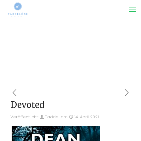
Devoted
Veröffentlicht:
Taddel
am
14. April 2021