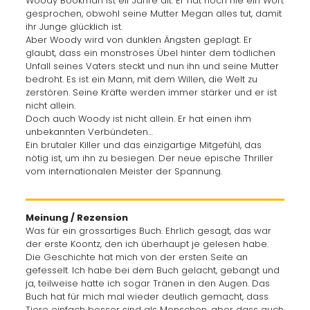
Woody Bookman ist elf Jahre alt. Er hat noch nie ein Wort
gesprochen, obwohl seine Mutter Megan alles tut, damit
ihr Junge glücklich ist.
Aber Woody wird von dunklen Ängsten geplagt. Er
glaubt, dass ein monströses Übel hinter dem tödlichen
Unfall seines Vaters steckt und nun ihn und seine Mutter
bedroht. Es ist ein Mann, mit dem Willen, die Welt zu
zerstören. Seine Kräfte werden immer stärker und er ist
nicht allein.
Doch auch Woody ist nicht allein. Er hat einen ihm
unbekannten Verbündeten…
Ein brutaler Killer und das einzigartige Mitgefühl, das
nötig ist, um ihn zu besiegen. Der neue epische Thriller
vom internationalen Meister der Spannung.
Meinung / Rezension
Was für ein grossartiges Buch. Ehrlich gesagt, das war
der erste Koontz, den ich überhaupt je gelesen habe.
Die Geschichte hat mich von der ersten Seite an
gefesselt. Ich habe bei dem Buch gelacht, gebangt und
ja, teilweise hatte ich sogar Tränen in den Augen. Das
Buch hat für mich mal wieder deutlich gemacht, dass
Tiere einfach besser sind als Menschen, aber dass auch