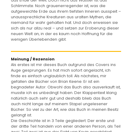
das Ende der Welt. Doch nicht das Wasser ist das
Schlimmste. Noch grauenerregender ist, was die
aufgeweichte Erde aus ihrem tiefsten Inneren ausspeit –
unaussprechliche Kreaturen aus uralten Mythen, die
niemand für wahr gehalten hat. Und doch erweisen sie
sich als nur allzu real – und setzen zur Eroberung dieser
neuen Welt an, in der es kaum noch Hoffnung für die
wenigen Überlebenden gibt.
Meinung / Rezension
Als erstes ist mir dieses Buch aufgrund des Covers ins
Auge gesprungen. Es hat mich sofort angelacht, ich
finde es einfach unglaublich toll. Als nächstes, mir
gefallen die Bücher von Brian Keene. Er ist ein
begnadeter Autor. Obwohl das Buch also ausverkauft ist,
musste ich es unbedingt haben. Der Klappentext klang
natürlich auch sehr gut und deshalb blieb das Buch
auch nicht lange auf meinem Stapel ungelesener
Bücher. So viel zu der Art, wie das Buch in meinen Besitz
gelangt ist.
Die Geschichte ist in 3 Teile gegliedert. Der erste und
der dritte Teil handeln von einer anderen Person, als Teil
zwei. Teil zwei ist aus der Sicht von Kevin geschildert.