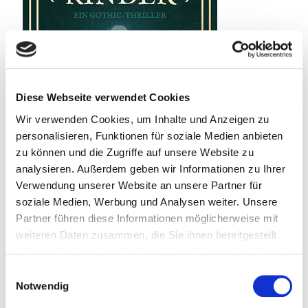
Diese Webseite verwendet Cookies
Wir verwenden Cookies, um Inhalte und Anzeigen zu
personalisieren, Funktionen für soziale Medien anbieten
zu können und die Zugriffe auf unsere Website zu
analysieren. Außerdem geben wir Informationen zu Ihrer
Verwendung unserer Website an unsere Partner für
soziale Medien, Werbung und Analysen weiter. Unsere
Partner führen diese Informationen möglicherweise mit
weiteren Daten zusammen, die Sie ihnen bereitgestellt
22. Juli 2026
haben oder die sie im Rahmen Ihrer Nutzung der Dienste
Spielplatz der toten Kinder
gesammelt haben.
Einwilligungsauswahl
Weiterlesen
Notwendig