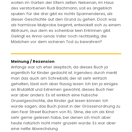
wollen im Garten der Eltern zelten. Nebenan, im Haus
des verstorbenen Rudi Bachmann, soll es angeblich
spuken. Für die drei gibt es nichts Spannenderes, als
dieser Geschichte auf den Grund zu gehen. Doch was
als harmlose Mutprobe beginnt, entwickelt sich zu einem
Albtraum, aus dem es scheinbar kein Entrinnen gibt.
Gelingt es Anna-Lenas Vater noch rechtzeitig, die
Mädchen vor dem sicheren Tod zu bewahren?
Meinung / Rezension
Anfangs war ich eher skeptisch, da dieses Buch ja
eigentlich für Kinder gedacht ist. Irgendwo durch merkt
man das auch am Schreibstil, der ist sehr einfach
gehalten, lässt sich aber flüssig lesen. Ich bin ja einiges
an Brutalität und Extremen gewöhnt, dieses Buch hier
war aber anders. Es ist wirklich eine hübsche
Gruselgeschichte, die Kinder gut lesen können. Ich
würde sagen, das Buch passt in der Grössenordnung zu
den Fear Street Büchern von R.L. Stine, die ich als Kind
sehr gerne gelesen habe, bei denen ich mich aber
heute natürlich nicht mehr gruseln würde. Es war aber
eine nette Abwechslung.