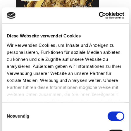
Diese Webseite verwendet Cookies
Wir verwenden Cookies, um Inhalte und Anzeigen zu
personalisieren, Funktionen für soziale Medien anbieten
zu können und die Zugriffe auf unsere Website zu
analysieren. Außerdem geben wir Informationen zu Ihrer
Verwendung unserer Website an unsere Partner für
soziale Medien, Werbung und Analysen weiter. Unsere
Partner führen diese Informationen möglicherweise mit
25. März 2026
weiteren Daten zusammen, die Sie ihnen bereitgestellt
Crescent City – Wenn die Schatten sich erheben
haben oder die sie im Rahmen Ihrer Nutzung der Dienste
gesammelt haben.
Weiterlesen
Einwilligungsauswahl
Notwendig