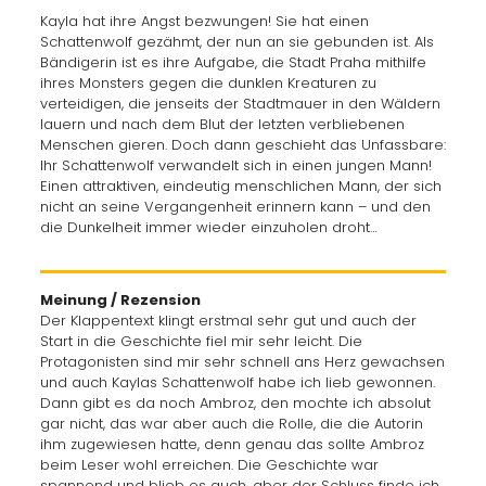
Kayla hat ihre Angst bezwungen! Sie hat einen
Schattenwolf gezähmt, der nun an sie gebunden ist. Als
Bändigerin ist es ihre Aufgabe, die Stadt Praha mithilfe
ihres Monsters gegen die dunklen Kreaturen zu
verteidigen, die jenseits der Stadtmauer in den Wäldern
lauern und nach dem Blut der letzten verbliebenen
Menschen gieren. Doch dann geschieht das Unfassbare:
Ihr Schattenwolf verwandelt sich in einen jungen Mann!
Einen attraktiven, eindeutig menschlichen Mann, der sich
nicht an seine Vergangenheit erinnern kann – und den
die Dunkelheit immer wieder einzuholen droht…
Meinung / Rezension
Der Klappentext klingt erstmal sehr gut und auch der
Start in die Geschichte fiel mir sehr leicht. Die
Protagonisten sind mir sehr schnell ans Herz gewachsen
und auch Kaylas Schattenwolf habe ich lieb gewonnen.
Dann gibt es da noch Ambroz, den mochte ich absolut
gar nicht, das war aber auch die Rolle, die die Autorin
ihm zugewiesen hatte, denn genau das sollte Ambroz
beim Leser wohl erreichen. Die Geschichte war
spannend und blieb es auch, aber der Schluss finde ich