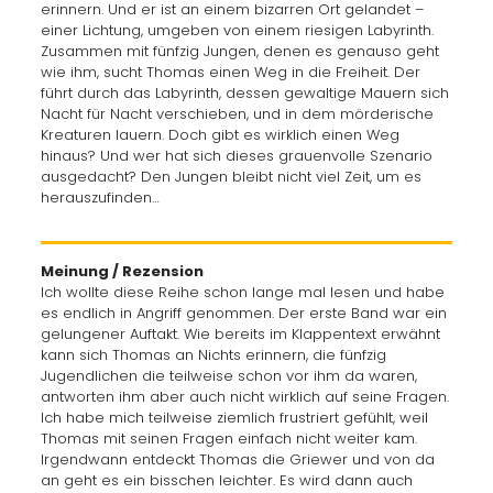
erinnern. Und er ist an einem bizarren Ort gelandet –
einer Lichtung, umgeben von einem riesigen Labyrinth.
Zusammen mit fünfzig Jungen, denen es genauso geht
wie ihm, sucht Thomas einen Weg in die Freiheit. Der
führt durch das Labyrinth, dessen gewaltige Mauern sich
Nacht für Nacht verschieben, und in dem mörderische
Kreaturen lauern. Doch gibt es wirklich einen Weg
hinaus? Und wer hat sich dieses grauenvolle Szenario
ausgedacht? Den Jungen bleibt nicht viel Zeit, um es
herauszufinden…
Meinung / Rezension
Ich wollte diese Reihe schon lange mal lesen und habe
es endlich in Angriff genommen. Der erste Band war ein
gelungener Auftakt. Wie bereits im Klappentext erwähnt
kann sich Thomas an Nichts erinnern, die fünfzig
Jugendlichen die teilweise schon vor ihm da waren,
antworten ihm aber auch nicht wirklich auf seine Fragen.
Ich habe mich teilweise ziemlich frustriert gefühlt, weil
Thomas mit seinen Fragen einfach nicht weiter kam.
Irgendwann entdeckt Thomas die Griewer und von da
an geht es ein bisschen leichter. Es wird dann auch